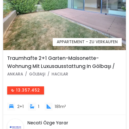
APPARTEMENT - ZU VERKAUFEN
Traumhafte 2+1 Garten-Maisonette-
Wohnung Mit Luxusausstattung In Gölbaşı /
Ankara /Türkei
ANKARA
GÖLBAŞI
HACILAR
₺ 13.357.452
2+1
1
181m²
Necati Özge Yarar