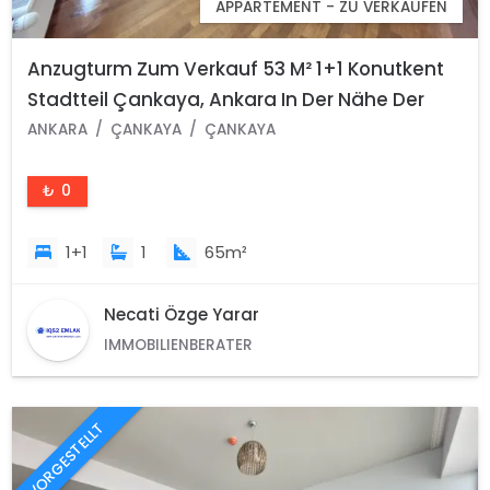
APPARTEMENT - ZU VERKAUFEN
Anzugturm Zum Verkauf 53 M² 1+1 Konutkent
Stadtteil Çankaya, Ankara In Der Nähe Der
Universität Başkent
ANKARA
ÇANKAYA
ÇANKAYA
₺ 0
1+1
1
65m²
Necati Özge Yarar
IMMOBILIENBERATER
VORGESTELLT