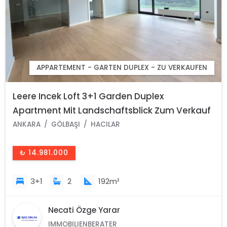
APPARTEMENT - GARTEN DUPLEX - ZU VERKAUFEN
Leere Incek Loft 3+1 Garden Duplex
Apartment Mit Landschaftsblick Zum Verkauf
In Gölbaşı - Ankara -Turkey
ANKARA
GÖLBAŞI
HACILAR
₺ 14.981.000
3+1
2
192m²
Necati Özge Yarar
IMMOBILIENBERATER