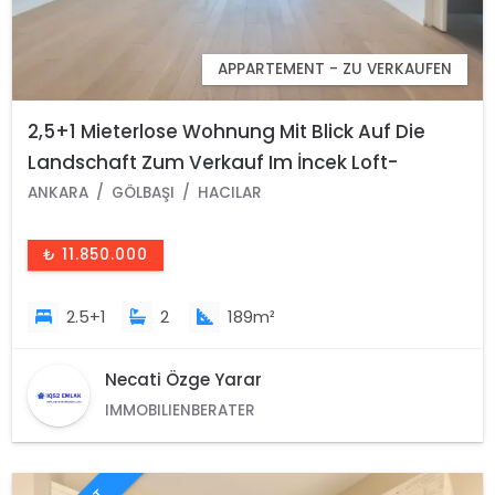
APPARTEMENT - ZU VERKAUFEN
2,5+1 Mieterlose Wohnung Mit Blick Auf Die
Landschaft Zum Verkauf Im İncek Loft-
Komplex
ANKARA
GÖLBAŞI
HACILAR
₺ 11.850.000
2.5+1
2
189m²
Necati Özge Yarar
IMMOBILIENBERATER