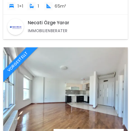
1+1
1
65m²
Necati Özge Yarar
IMMOBILIENBERATER
VORGESTELLT