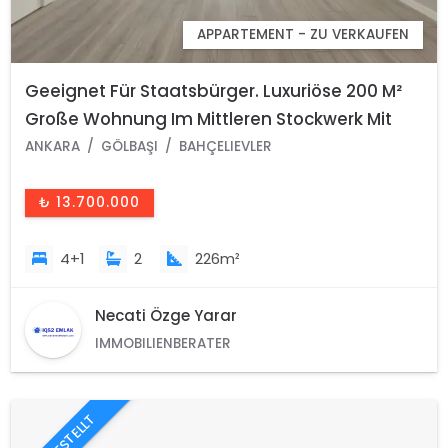
APPARTEMENT - ZU VERKAUFEN
Geeignet Für Staatsbürger. Luxuriöse 200 M²
Große Wohnung Im Mittleren Stockwerk Mit
Parkblick Im Viertel Bahçelievler, Gölbaşı,
ANKARA
GÖLBAŞI
BAHÇELIEVLER
Ankara Zu Verkaufen.
₺ 13.700.000
4+1
2
226m²
Necati Özge Yarar
IMMOBILIENBERATER