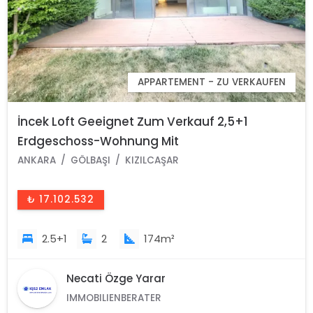
APPARTEMENT - ZU VERKAUFEN
İncek Loft Geeignet Zum Verkauf 2,5+1
Erdgeschoss-Wohnung Mit
Landschaftsansicht 2 Gärten
ANKARA
GÖLBAŞI
KIZILCAŞAR
₺ 17.102.532
2.5+1
2
174m²
Necati Özge Yarar
IMMOBILIENBERATER