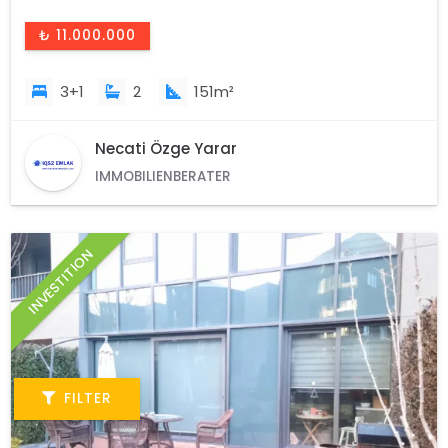
₺ 11.000.000
3+1
2
151m²
Necati Özge Yarar
IMMOBILIENBERATER
INVESTITION
FILTER