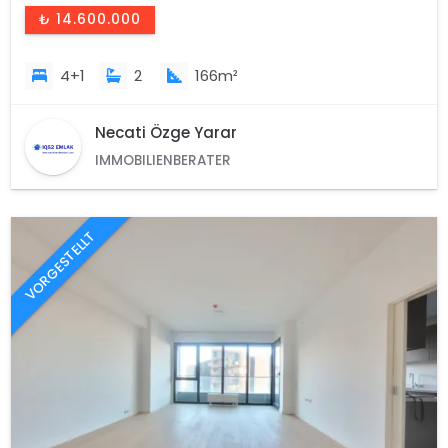
₺ 14.600.000
4+1
2
166m²
Necati Özge Yarar
IMMOBILIENBERATER
VORGESTELLT