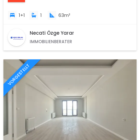
1+1
1
63m²
Necati Özge Yarar
IMMOBILIENBERATER
VORGESTELLT