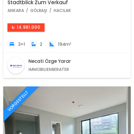
Stadtblick Zum Verkauf
ANKARA
GÖLBAŞI
HACILAR
₺ 14.981.000
3+1
2
194m²
Necati Özge Yarar
IMMOBILIENBERATER
VORGESTELLT