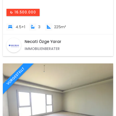
₺ 16.500.000
4.5+1
3
225m²
Necati Özge Yarar
IMMOBILIENBERATER
VORGESTELLT