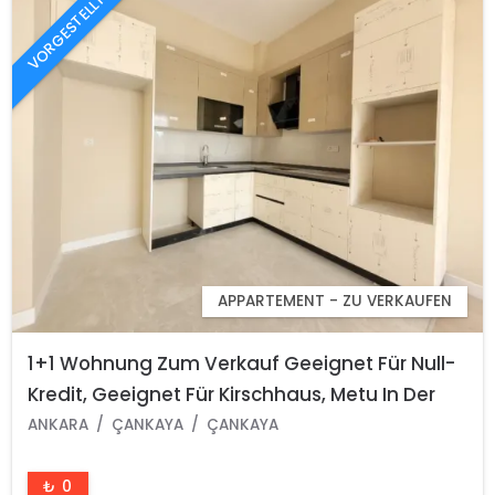
VORGESTELLT
APPARTEMENT - ZU VERKAUFEN
1+1 Wohnung Zum Verkauf Geeignet Für Null-
Kredit, Geeignet Für Kirschhaus, Metu In Der
Nähe Von Arbeiterblöcken, Stadtteil Çankaya
ANKARA
ÇANKAYA
ÇANKAYA
Ankara
₺ 0