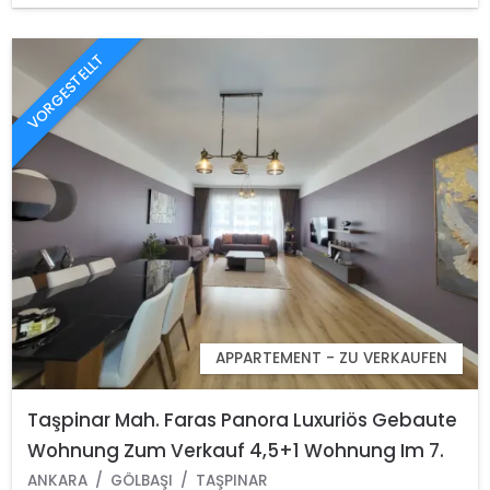
VORGESTELLT
APPARTEMENT - ZU VERKAUFEN
Taşpinar Mah. Faras Panora Luxuriös Gebaute
Wohnung Zum Verkauf 4,5+1 Wohnung Im 7.
Stock Gölbaşi Ankara
ANKARA
GÖLBAŞI
TAŞPINAR