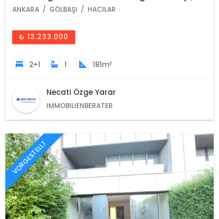
Ankara /Türkei
ANKARA
GÖLBAŞI
HACILAR
₺ 13.233.000
2+1
1
181m²
Necati Özge Yarar
IMMOBILIENBERATER
VORGESTELLT