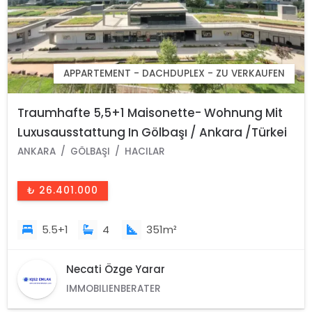
APPARTEMENT - DACHDUPLEX - ZU VERKAUFEN
Traumhafte 5,5+1 Maisonette- Wohnung Mit
Luxusausstattung In Gölbaşı / Ankara /Türkei
ANKARA
GÖLBAŞI
HACILAR
₺ 26.401.000
5.5+1
4
351m²
Necati Özge Yarar
IMMOBILIENBERATER