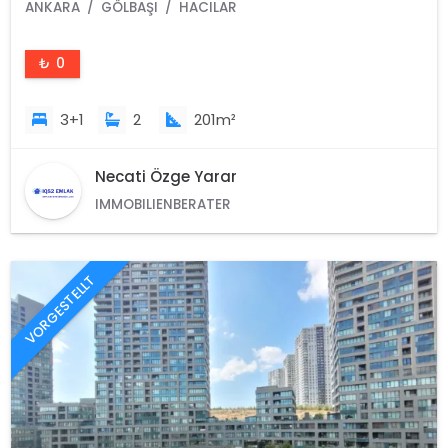
/Türkei
ANKARA
GÖLBAŞI
HACILAR
₺ 0
3+1
2
201m²
Necati Özge Yarar
IMMOBILIENBERATER
VORGESTELLT