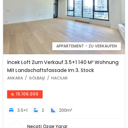
APPARTEMENT - ZU VERKAUFEN
İncek Loft Zum Verkauf 3.5+1 140 M² Wohnung
Mit Landschaftsfassade Im 3. Stock
ANKARA
GÖLBAŞI
HACILAR
₺ 15.106.000
3.5+1
2
200m²
Necati Özge Yarar