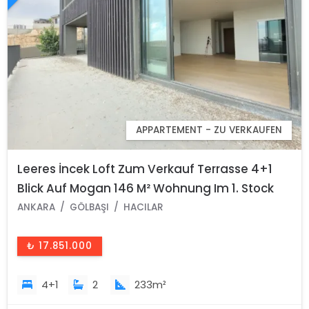
APPARTEMENT - ZU VERKAUFEN
Leeres İncek Loft Zum Verkauf Terrasse 4+1
Blick Auf Mogan 146 M² Wohnung Im 1. Stock
ANKARA
GÖLBAŞI
HACILAR
₺ 17.851.000
4+1
2
233m²