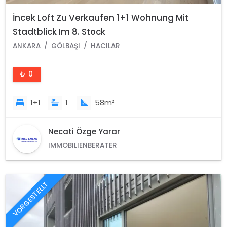
İncek Loft Zu Verkaufen 1+1 Wohnung Mit
Stadtblick Im 8. Stock
ANKARA
GÖLBAŞI
HACILAR
₺ 0
1+1
1
58m²
Necati Özge Yarar
IMMOBILIENBERATER
VORGESTELLT