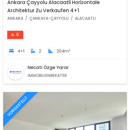
Ankara Çayyolu Alacaatli Horizontale
Architektur Zu Verkaufen 4+1
ANKARA
ÇANKAYA-ÇAYYOLU
ALACAATLI
₺ 0
4+1
2
204m²
Necati Özge Yarar
IMMOBILIENBERATER
VORGESTELLT