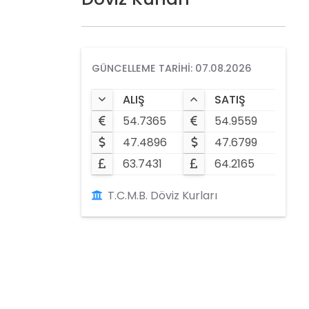
GÜNCELLEME TARIHI: 07.08.2026
ALIŞ
SATIŞ
54.7365
54.9559
47.4896
47.6799
63.7431
64.2165
T.C.M.B. Döviz Kurları