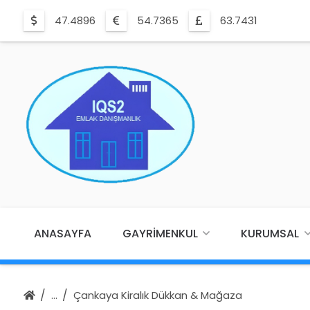
47.4896
54.7365
63.7431
ANASAYFA
GAYRIMENKUL
KURUMSAL
Çankaya Kiralık Dükkan & Mağaza