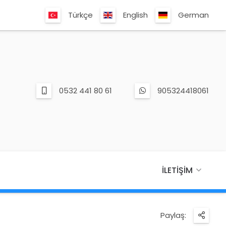
Türkçe
English
German
0532 441 80 61
905324418061
İLETIŞIM
Paylaş: