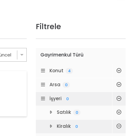
Filtrele
Gayrimenkul Türü
Konut
4
Arsa
0
İşyeri
0
Satılık
0
Kiralık
0