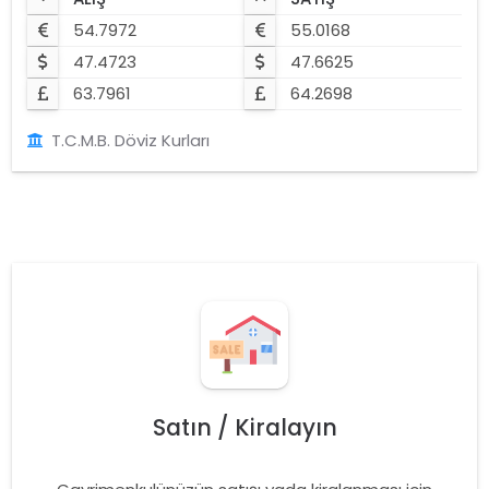
54.7972
55.0168
47.4723
47.6625
63.7961
64.2698
T.C.M.B. Döviz Kurları
Satın / Kiralayın