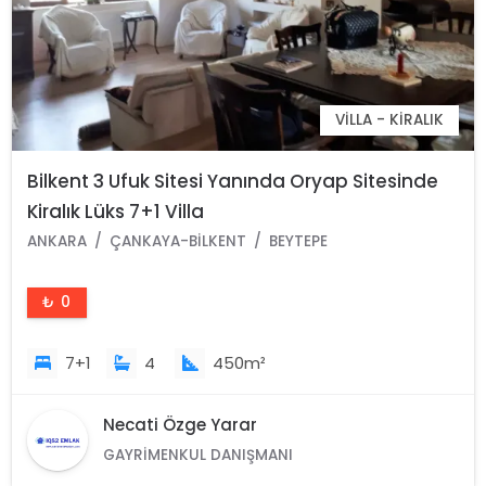
VILLA - KIRALIK
Bilkent 3 Ufuk Sitesi Yanında Oryap Sitesinde
Kiralık Lüks 7+1 Villa
ANKARA
ÇANKAYA-BILKENT
BEYTEPE
₺ 0
7+1
4
450m²
Necati Özge Yarar
GAYRIMENKUL DANIŞMANI