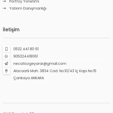
Portföy Yönetimi
Yatırım Danışmanlığı
İletişim
0532 441 80 61
905324418061
necatiozgeyarar@gmail.com
Alacaatlı Mah. 3834 Cad. No:10/43 İç Kapı No:15
Çankaya ANKARA