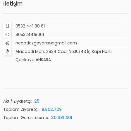
İletişim
0532 441 80 61
905324418061
necatiozgeyarar@gmail.com
Alacaatlı Mah. 3834 Cad. No:10/43 İç Kapı No:15
Çankaya ANKARA
Aktif Ziyaretçi:
25
Toplam Ziyaretçi:
9.802.729
Toplam Görüntüleme:
30.481.401