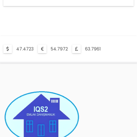
47.4723
54.7972
63.7961