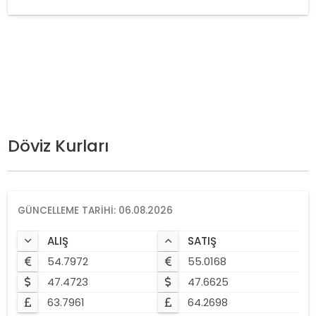
Döviz Kurları
GÜNCELLEME TARIHI: 06.08.2026
ALIŞ
SATIŞ
54.7972
55.0168
47.4723
47.6625
63.7961
64.2698