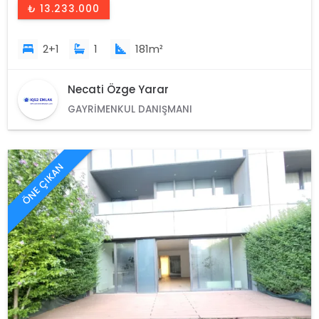
₺ 13.233.000
2+1
1
181m²
Necati Özge Yarar
GAYRIMENKUL DANIŞMANI
ÖNE ÇIKAN