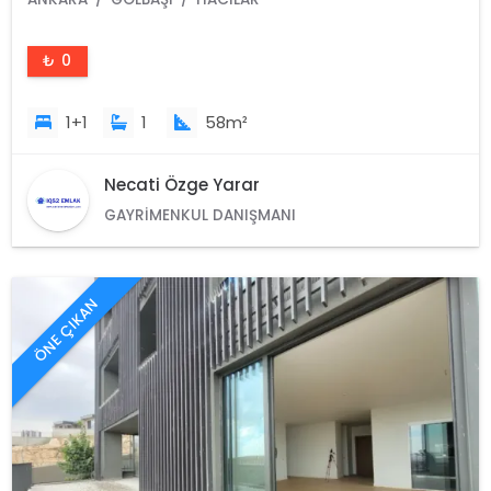
₺ 0
1+1
1
58m²
Necati Özge Yarar
GAYRIMENKUL DANIŞMANI
ÖNE ÇIKAN