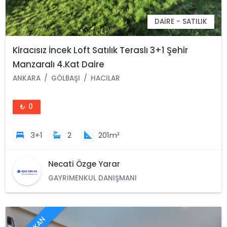
DAIRE - SATILIK
Kiracısız İncek Loft Satılık Teraslı 3+1 Şehir
Manzaralı 4.Kat Daire
ANKARA
GÖLBAŞI
HACILAR
₺ 0
3+1
2
201m²
Necati Özge Yarar
GAYRIMENKUL DANIŞMANI