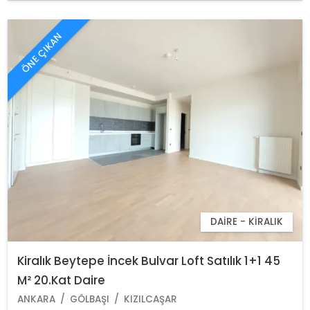
ÖNE ÇIKAN
DAIRE - KIRALIK
Kiralık Beytepe İncek Bulvar Loft Satılık 1+1 45
M² 20.Kat Daire
ANKARA
GÖLBAŞI
KIZILCAŞAR