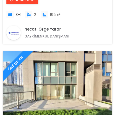
₺ 14.981.000
3+1
2
192m²
Necati Özge Yarar
GAYRIMENKUL DANIŞMANI
ÖNE ÇIKAN