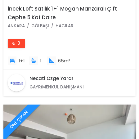
İncek Loft Satılık 1+1 Mogan Manzaralı Çift
Cephe 5.Kat Daire
ANKARA
GÖLBAŞI
HACILAR
₺ 0
1+1
1
65m²
Necati Özge Yarar
GAYRIMENKUL DANIŞMANI
ÖNE ÇIKAN