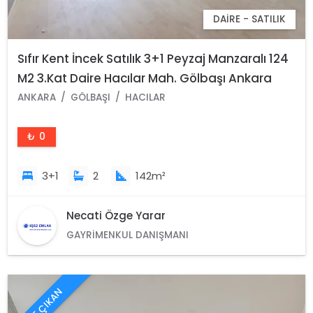
DAIRE - SATILIK
Sıfır Kent İncek Satılık 3+1 Peyzaj Manzaralı 124
M2 3.Kat Daire Hacılar Mah. Gölbaşı Ankara
ANKARA
GÖLBAŞI
HACILAR
₺ 0
3+1
2
142m²
Necati Özge Yarar
GAYRIMENKUL DANIŞMANI
ÖNE ÇIKAN