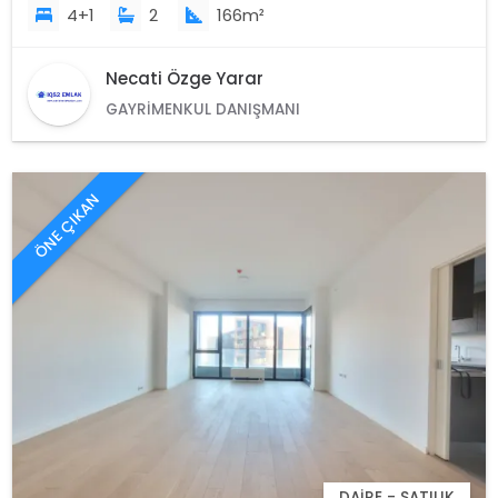
4+1
2
166m²
Necati Özge Yarar
GAYRIMENKUL DANIŞMANI
ÖNE ÇIKAN
DAIRE - SATILIK