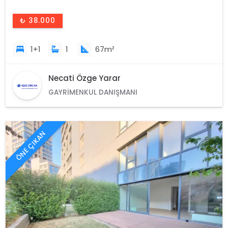
₺ 38.000
1+1
1
67m²
Necati Özge Yarar
GAYRIMENKUL DANIŞMANI
ÖNE ÇIKAN