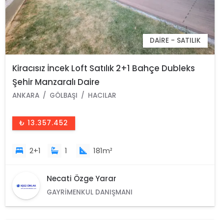
DAIRE - SATILIK
Kiracısız İncek Loft Satılık 2+1 Bahçe Dubleks
Şehir Manzaralı Daire
ANKARA
GÖLBAŞI
HACILAR
₺ 13.357.452
2+1
1
181m²
Necati Özge Yarar
GAYRIMENKUL DANIŞMANI