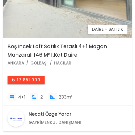
DAIRE - SATILIK
Boş İncek Loft Satılık Teraslı 4+1 Mogan
Manzaralı 146 M² 1.Kat Daire
ANKARA
GÖLBAŞI
HACILAR
₺ 17.851.000
4+1
2
233m²
Necati Özge Yarar
GAYRIMENKUL DANIŞMANI