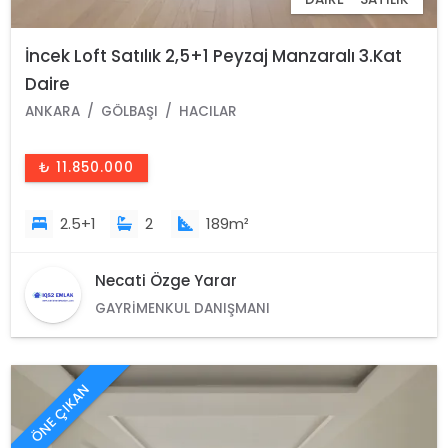
İncek Loft Satılık 2,5+1 Peyzaj Manzaralı 3.Kat
Daire
ANKARA
GÖLBAŞI
HACILAR
₺ 11.850.000
2.5+1
2
189m²
Necati Özge Yarar
GAYRIMENKUL DANIŞMANI
ÖNE ÇIKAN