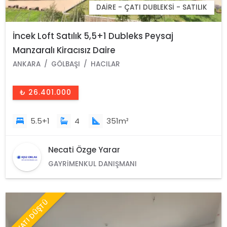
DAIRE - ÇATI DUBLEKSI - SATILIK
İncek Loft Satılık 5,5+1 Dubleks Peysaj
Manzaralı Kiracısız Daire
ANKARA
GÖLBAŞI
HACILAR
₺ 26.401.000
5.5+1
4
351m²
Necati Özge Yarar
GAYRIMENKUL DANIŞMANI
FİYATI DÜŞTÜ