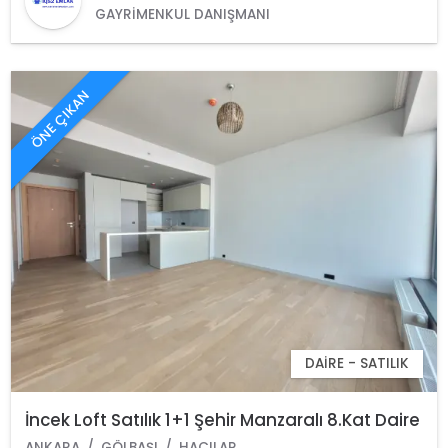
GAYRIMENKUL DANIŞMANI
ÖNE ÇIKAN
DAIRE - SATILIK
İncek Loft Satılık 1+1 Şehir Manzaralı 8.Kat Daire
ANKARA
GÖLBAŞI
HACILAR