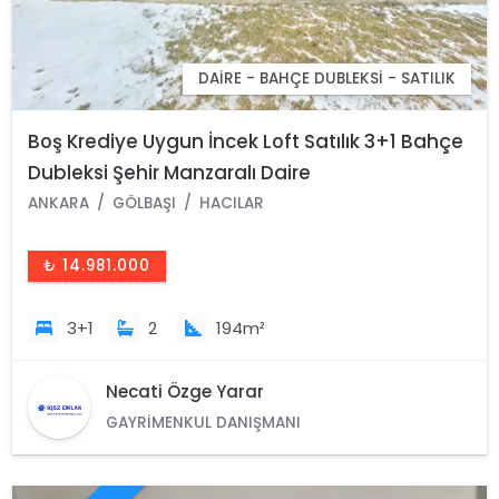
DAIRE - BAHÇE DUBLEKSI - SATILIK
Boş Krediye Uygun İncek Loft Satılık 3+1 Bahçe
Dubleksi Şehir Manzaralı Daire
ANKARA
GÖLBAŞI
HACILAR
₺ 14.981.000
3+1
2
194m²
Necati Özge Yarar
GAYRIMENKUL DANIŞMANI