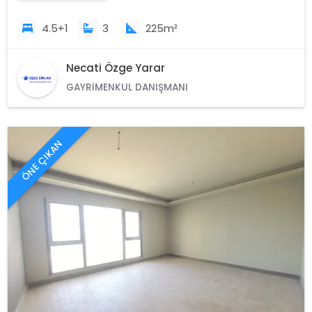
4.5+1
3
225m²
Necati Özge Yarar
GAYRIMENKUL DANIŞMANI
ÖNE ÇIKAN