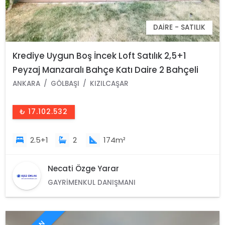
DAIRE - SATILIK
Krediye Uygun Boş İncek Loft Satılık 2,5+1
Peyzaj Manzaralı Bahçe Katı Daire 2 Bahçeli
ANKARA
GÖLBAŞI
KIZILCAŞAR
₺ 17.102.532
2.5+1
2
174m²
Necati Özge Yarar
GAYRIMENKUL DANIŞMANI