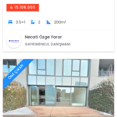
₺ 15.106.000
3.5+1
2
200m²
Necati Özge Yarar
GAYRIMENKUL DANIŞMANI
ÖNE ÇIKAN