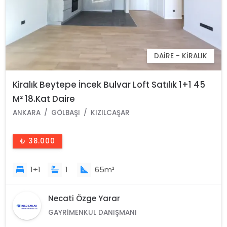
DAIRE - KIRALIK
Kiralık Beytepe İncek Bulvar Loft Satılık 1+1 45
M² 18.Kat Daire
ANKARA
GÖLBAŞI
KIZILCAŞAR
₺ 38.000
1+1
1
65m²
Necati Özge Yarar
GAYRIMENKUL DANIŞMANI