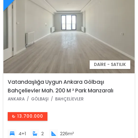
DAIRE - SATILIK
Vatandaşlığa Uygun Ankara Gölbaşı
Bahçelievler Mah. 200 M ² Park Manzaralı
Arakat Lüks Satılık Daire
ANKARA
GÖLBAŞI
BAHÇELIEVLER
₺ 13.700.000
4+1
2
226m²