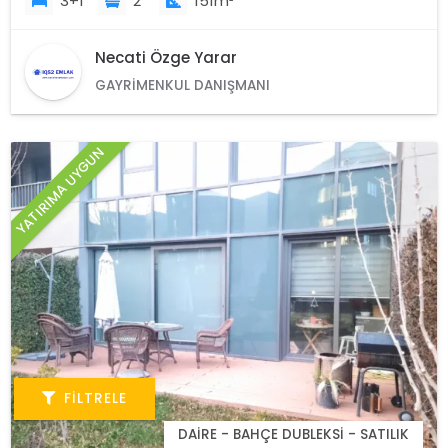
3+1
2
151m²
Necati Özge Yarar
GAYRIMENKUL DANIŞMANI
YATIRIMA UYGUN
FILTRELE
DAIRE - BAHÇE DUBLEKSI - SATILIK