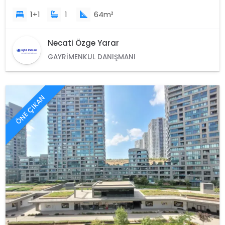
1+1
1
64m²
Necati Özge Yarar
GAYRIMENKUL DANIŞMANI
ÖNE ÇIKAN