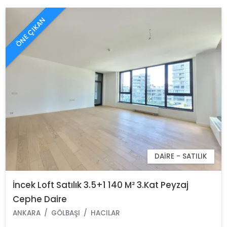
ÖNE ÇIKAN
DAIRE - SATILIK
İncek Loft Satılık 3.5+1 140 M² 3.Kat Peyzaj
Cephe Daire
ANKARA
GÖLBAŞI
HACILAR