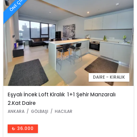
ÖNE ÇIKAN
DAIRE - KIRALIK
Eşyalı İncek Loft Kiralık 1+1 Şehir Manzaralı
2.Kat Daire
ANKARA
GÖLBAŞI
HACILAR
₺ 36.000