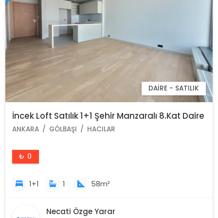
DAIRE - SATILIK
İncek Loft Satılık 1+1 Şehir Manzaralı 8.Kat Daire
ANKARA
GÖLBAŞI
HACILAR
₺ 0
1+1
1
58m²
Necati Özge Yarar