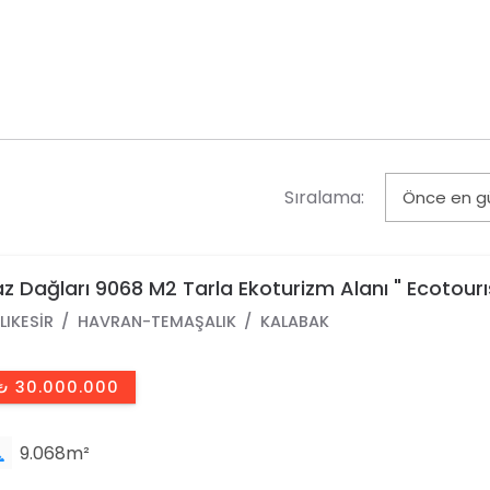
Sıralama:
z Dağları 9068 M2 Tarla Ekoturizm Alanı " Ecotour
rea
LIKESIR
HAVRAN-TEMAŞALIK
KALABAK
₺ 30.000.000
9.068m²