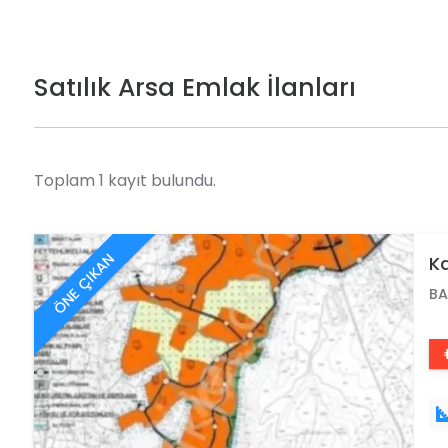
Satılık Arsa Emlak İlanları
Toplam 1 kayıt bulundu.
ÖNE ÇIKAN
Ka
A
BA