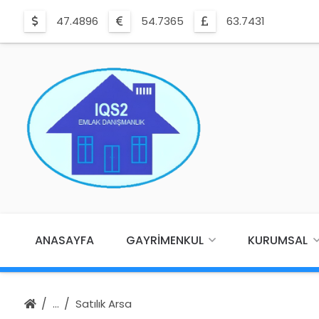
47.4896
54.7365
63.7431
ANASAYFA
GAYRIMENKUL
KURUMSAL
Satılık Arsa