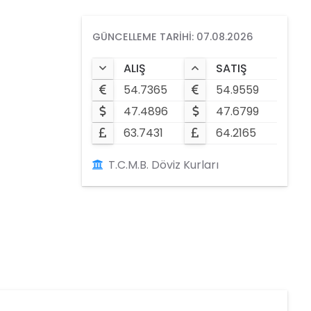
GÜNCELLEME TARIHI: 07.08.2026
ALIŞ
SATIŞ
54.7365
54.9559
47.4896
47.6799
63.7431
64.2165
T.C.M.B. Döviz Kurları