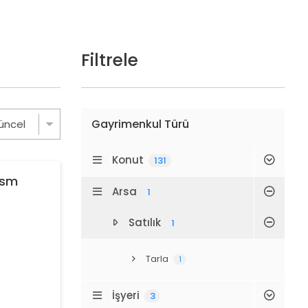
Filtrele
Gayrimenkul Türü
Konut
131
ısm
Arsa
1
Satılık
1
Tarla
1
İşyeri
3