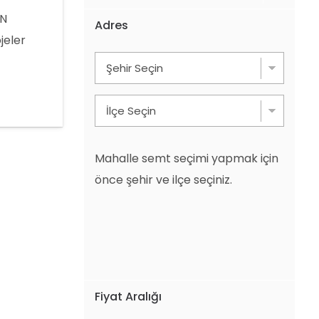
AN
Adres
jeler
mşu ,
nında.
DİNİZ)
Mahalle semt seçimi yapmak için
önce şehir ve ilçe seçiniz.
Fiyat Aralığı