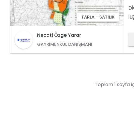
Dİ
İL
TARLA - SATILIK
ge
ya
Necati Özge Yarar
Dİ
GAYRIMENKUL DANIŞMANI
Wh
Toplam 1 sayfa iç