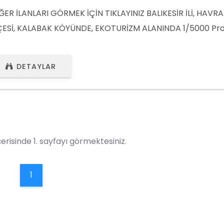
ĞER İLANLARI GÖRMEK İÇİN TIKLAYINIZ BALIKESİR İLİ, HAVR
ÇESİ, KALABAK KÖYÜNDE, EKOTURİZM ALANINDA 1/5000 Pro
çmiştir. 1/1000 Projeler beklenmektedir. Kaz dağlarına ko
tırımlık arsa. Yapılması planlanan Olivetum projesinin ya
DETAYLAR
ĞER İLANLARI GÖRMEK İÇİN TIKLAYINIZ (SİTEMİZİ ZİYARET E
atsapp : +90 (532) 441 80 61
erisinde 1. sayfayı görmektesiniz.
1