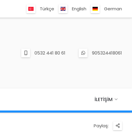
Türkçe
English
German
0532 441 80 61
905324418061
İLETIŞIM
Paylaş: