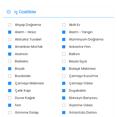
İç Özellikler
Ahşap Doğrama
Akıllı Ev
Alarm - Hırsız
Alarm - Yangın
Alaturka Tuvalet
Alüminyum Doğrama
Amerikan Mutfak
Ankastre Fırın
Asansör
Balkon
Barbekü
Beyaz Eşya
Boyalı
Bulaşık Makinesi
Buzdolabı
Çamaşır Kurutma
Çamaşır Makinesi
Makinesi
Çamaşır Odası
Çelik Kapı
Duşakabin
Duvar Kağıdı
Ebeveyn Banyosu
Fırın
Giyinme Odası
Gömme Dolap
Görüntülü Diafon