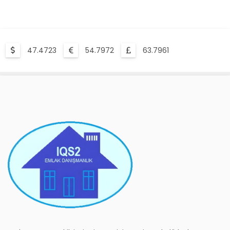
47.4723
54.7972
63.7961