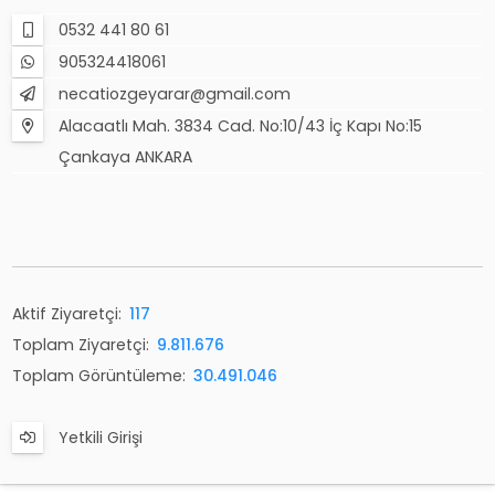
0532 441 80 61
905324418061
necatiozgeyarar@gmail.com
Alacaatlı Mah. 3834 Cad. No:10/43 İç Kapı No:15
Çankaya ANKARA
Aktif Ziyaretçi:
117
Toplam Ziyaretçi:
9.811.676
Toplam Görüntüleme:
30.491.046
Yetkili Girişi