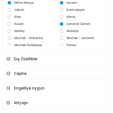
Hilton Banyo
Isıcam
Jakuzi
Kartonpiyer
Kiler
Klima
Küvet
Laminat Zemin
Marley
Mobilya
Mutfak - Ankastre
Mutfak - Laminat
Mutfak Doğalgazı
Panjur
Parke Zemin
Pvc Doğrama
Dış Özellikler
Seramik Zemin
Set Üstü Ocak
Spot Aydınlatma
Şofben
Cephe
Şömine
Teras
Termosifon
Vestiyer
Yüz Tanıma Ve Parmak
Engelliye Uygun
İzi
Altyapı