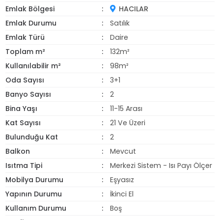
Emlak Bölgesi
HACILAR
Emlak Durumu
Satılık
Emlak Türü
Daire
Toplam m²
132m²
Kullanılabilir m²
98m²
Oda Sayısı
3+1
Banyo Sayısı
2
Bina Yaşı
11-15 Arası
Kat Sayısı
21 Ve Üzeri
Bulunduğu Kat
2
Balkon
Mevcut
Isıtma Tipi
Merkezi Sistem - Isı Payı Ölçer
Mobilya Durumu
Eşyasız
Yapının Durumu
İkinci El
Kullanım Durumu
Boş