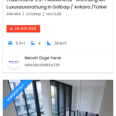
Luxusausstattung In Gölbaşı / Ankara /Türkei
ANKARA
GÖLBAŞI
HACILAR
₺ 26.401.000
5.5+1
4
304m²
Necati Özge Yarar
IMMOBILIENBERATER
VORGESTELLT