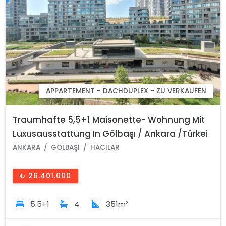
APPARTEMENT - DACHDUPLEX - ZU VERKAUFEN
Traumhafte 5,5+1 Maisonette- Wohnung Mit
Luxusausstattung In Gölbaşı / Ankara /Türkei
ANKARA
GÖLBAŞI
HACILAR
₺ 26.401.000
5.5+1
4
351m²