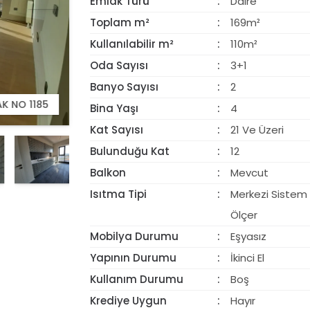
Emlak Türü
Daire
Toplam m²
169m²
Kullanılabilir m²
110m²
Oda Sayısı
3+1
Banyo Sayısı
2
K NO 1185
VIDEO İZLE
Bina Yaşı
4
Kat Sayısı
21 Ve Üzeri
Bulunduğu Kat
12
Balkon
Mevcut
Isıtma Tipi
Merkezi Sistem -
Ölçer
Mobilya Durumu
Eşyasız
Yapının Durumu
İkinci El
Kullanım Durumu
Boş
Krediye Uygun
Hayır