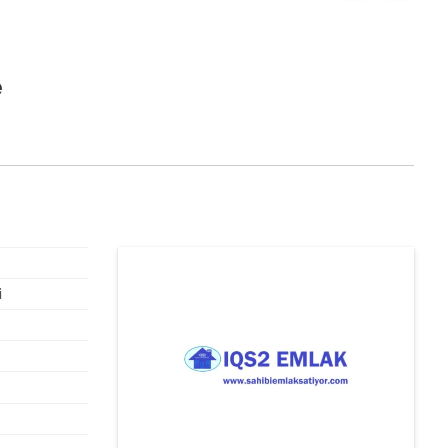
e
KİRALANDI
i