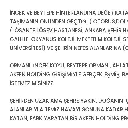
İNCEK VE BEYTEPE HİNTERLANDINA DEĞER KA
TAŞIMANIN ÖNÜNDEN GEÇTİĞİ ( OTOBÜS,DOL
(LÖSANTE LÖSEV HASTANESİ, ANKARA ŞEHİR HA
GAULLE, OKYANUS KOLEJİ, MEKTEBİM KOLEJİ, SE
ÜNİVERSİTESİ) VE ŞEHRİN NEFES ALANLARINA 
ORMANI, İNCEK KÖYÜ, BEYTEPE ORMANI, AHLA
AKFEN HOLDİNG GİRİŞİMİYLE GERÇEKLEŞMİŞ, 
İSTEMEZ MİSİNİZ?
ŞEHİRDEN UZAK AMA ŞEHRE YAKIN, DOĞANIN İÇ
ALANLARIYLA TEMİZ HAVAYI SONUNA KADAR Hİ
KATAN, FARK YARATAN BİR AKFEN HOLDİNG PR