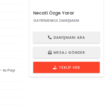
Necati Özge Yarar
GAYRIMENKUL DANIŞMANI
DANIŞMANI ARA
EMLAK NO 1185
VIDEO İZLE
MESAJ GÖNDER
TEKLIF VER
 Isı Payı