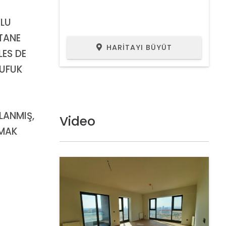
PLU
TANE
HARITAYI BÜYÜT
LES DE
 UFUK
LANMIŞ,
Video
AMAK