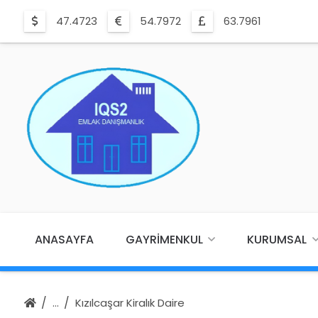
47.4723
54.7972
63.7961
ANASAYFA
GAYRIMENKUL
KURUMSAL
Kızılcaşar Kiralık Daire