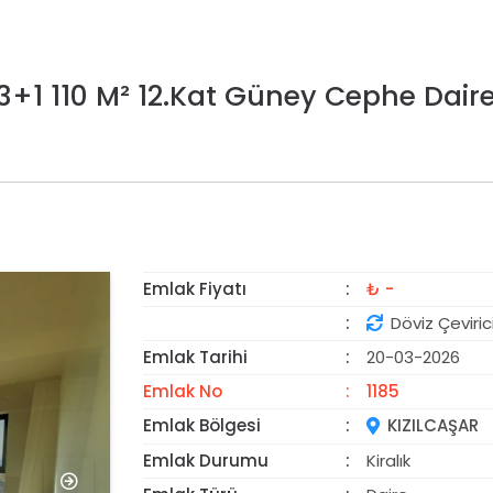
 3+1 110 M² 12.Kat Güney Cephe Dair
Emlak Fiyatı
₺ -
KİRALANDI
Döviz Çeviric
Emlak Tarihi
20-03-2026
Emlak No
1185
Emlak Bölgesi
KIZILCAŞAR
Emlak Durumu
Kiralık