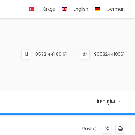
Türkçe
English
German
0532 441 80 61
905324418061
İLETIŞIM
Paylaş: