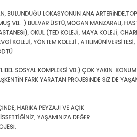
TAN, BULUNDUĞU LOKASYONUN ANA ARTERİNDE,TO
MUŞ VB. ) BULVAR ÜSTÜ,MOGAN MANZARALI, HAS
STANESİ), OKUL (TED KOLEJİ, MAYA KOLEJİ, CHAR
VGİ KOLEJİ, YÖNTEM KOLEJİ , ATILIMÜNİVERSİTESİ,
(ODTÜ
TLIBEL SOSYAL KOMPLEKSİ VB.) ÇOK YAKIN KONUM
BAŞKENTİN FARK YARATAN PROJESİNDE SİZ DE YAŞ
İNDE, HARİKA PEYZAJI VE AÇIK
SSETTİĞİNİZ, YAŞAMINIZA DEĞER
OJESİ.